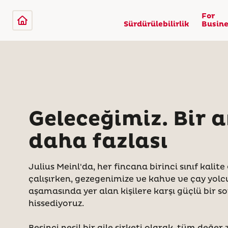
For
Sürdürülebilirlik
Busine
Geleceğimiz. Bir 
daha fazlası
Julius Meinl'da, her fincana birinci sınıf kalite
çalışırken, gezegenimize ve kahve ve çay yo
aşamasında yer alan kişilere karşı güçlü bir 
hissediyoruz.
Beşinci nesil bir aile şirketi olarak, tüm değer