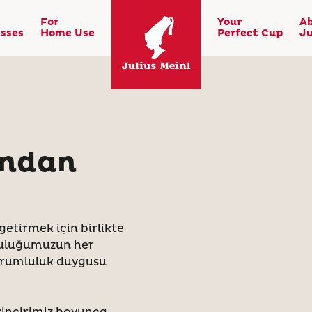
For
Your
A
sses
Home Use
Perfect Cup
Ju
andan
 getirmek için birlikte
lculuğumuzun her
sorumluluk duygusu
 zincirimiz boyunca