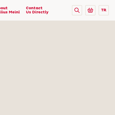
bout
Contact
TR
lius Meinl
Us Directly