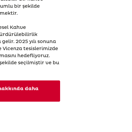
umlu bir şekilde
lmektir.
resel Kahve
rdürülebilirlik
 gelir. 2025 yılı sonuna
e Vicenza tesislerimizde
masını hedefliyoruz.
şekilde seçilmiştir ve bu
z hakkında daha