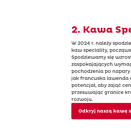
2. Kawa Spe
W 2024 r. należy spodz
kaw speciality, począws
Spodziewamy się wzrost
zaspokajających wymaga
pochodzenia po napary
jak francuska lawenda 
potencjał, aby zająć ce
przesuwając granice kr
rozwoju.
Odkryj naszą kawę s