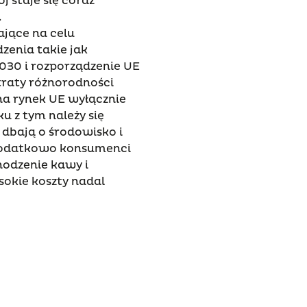
 staje się coraz
.
jące na celu
zenia takie jak
030 i rozporządzenie UE
traty różnorodności
 na rynek UE wyłącznie
u z tym należy się
dbają o środowisko i
odatkowo konsumenci
hodzenie kawy i
sokie koszty nadal