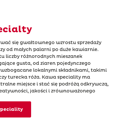
cialty
iewać się gwałtownego wzrostu sprzedaży
zy od małych palarni po duże kawiarnie.
u liczby różnorodnych mieszanek
jące gusta, od ziaren pojedynczego
 wzbogacane lokalnymi składnikami, takimi
czy turecka róża. Kawa speciality ma
ntralne miejsce i stać się podróżą odkrywczą,
eatywności, jakości i zrównoważonego
peciality