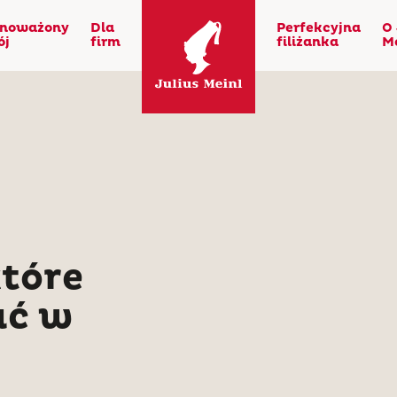
noważony
Dla
Perfekcyjna
O 
ój
firm
filiżanka
M
tóre
ać w