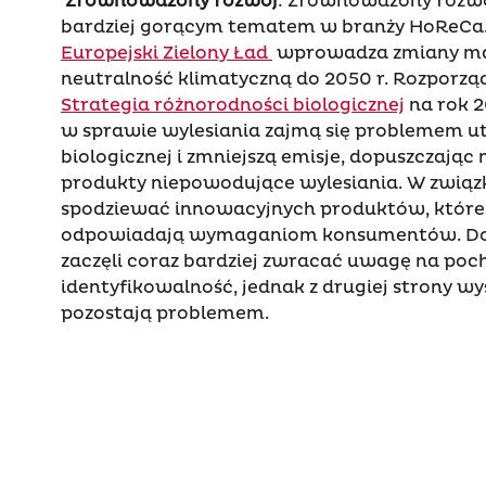
Zrównoważony rozwój
: Zrównoważony rozwój
bardziej gorącym tematem w branży HoReCa
Europejski Zielony Ład
wprowadza zmiany ma
neutralność klimatyczną do 2050 r. Rozporząd
Strategia różnorodności biologicznej
na rok 2
w sprawie wylesiania zajmą się problemem u
biologicznej i zmniejszą emisje, dopuszczając
produkty niepowodujące wylesiania. W związk
spodziewać innowacyjnych produktów, które 
odpowiadają wymaganiom konsumentów. D
zaczęli coraz bardziej zwracać uwagę na poc
identyfikowalność, jednak z drugiej strony wy
pozostają problemem.