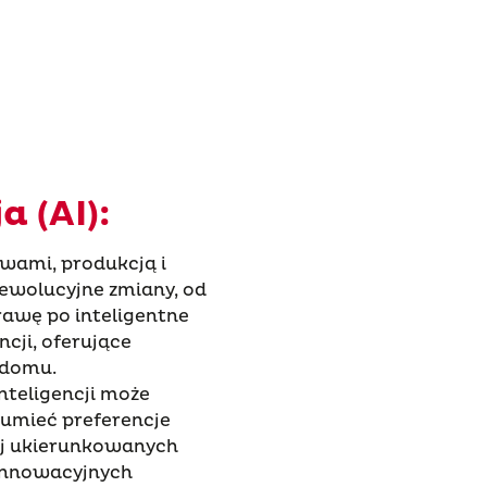
a (AI):
awami, produkcją i
wolucyjne zmiany, od
rawę po inteligentne
ncji, oferujące
 domu.
nteligencji może
zumieć preferencje
ej ukierunkowanych
innowacyjnych