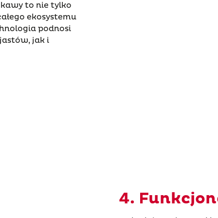
 kawy to nie tylko
całego ekosystemu
chnologia podnosi
stów, jak i
4. Funkcjo