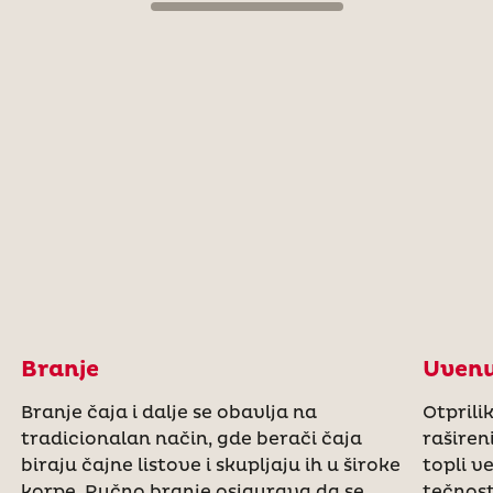
Branje
Uven
Branje čaja i dalje se obavlja na
Otprilik
tradicionalan način, gde berači čaja
raširen
biraju čajne listove i skupljaju ih u široke
topli v
korpe. Ručno branje osigurava da se
tečnost