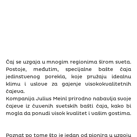
Čaj se uzgaja u mnogim regionima širom sveta.
Postoje, međutim, specijalne bašte čaja
jedinstvenog porekla, koje pružaju idealnu
klimu i uslove za gajenje visokokvalitetnih
čajeva.
Kompanija Julius Meinl prirodno nabavlja svoje
čajeve iz čuvenih svetskih bašti čaja, kako bi
mogla da ponudi visok kvalitet i vašim gostima.
Poznat po tome što je jedan od pionira u uzgoju