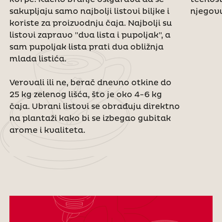
sakupljaju samo najbolji listovi biljke i
njegovu
koriste za proizvodnju čaja. Najbolji su
listovi zapravo "dva lista i pupoljak", a
sam pupoljak lista prati dva obližnja
mlada listića.
Verovali ili ne, berač dnevno otkine do
25 kg zelenog lišća, što je oko 4-6 kg
čaja. Ubrani listovi se obrađuju direktno
na plantaži kako bi se izbegao gubitak
arome i kvaliteta.