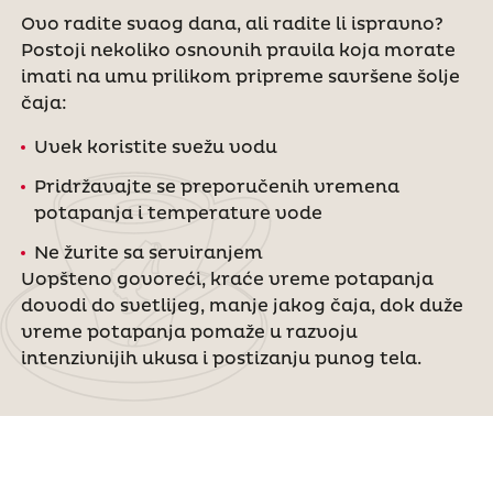
Ovo radite svaog dana, ali radite li ispravno?
Postoji nekoliko osnovnih pravila koja morate
imati na umu prilikom pripreme savršene šolje
čaja:
Uvek koristite svežu vodu
Pridržavajte se preporučenih vremena
potapanja i temperature vode
Ne žurite sa serviranjem
Uopšteno govoreći, kraće vreme potapanja
dovodi do svetlijeg, manje jakog čaja, dok duže
vreme potapanja pomaže u razvoju
intenzivnijih ukusa i postizanju punog tela.