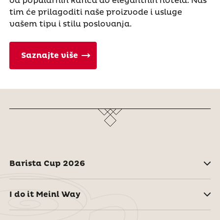
od popularnih kafića do elegantnih hotela. Naš
tim će prilagoditi naše proizvode i usluge
vašem tipu i stilu poslovanja.
Saznajte više
Barista Cup 2026
I do it Meinl Way