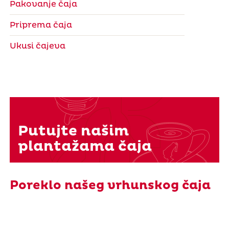
Pakovanje čaja
Priprema čaja
Ukusi čajeva
Putujte našim
plantažama čaja
Poreklo našeg vrhunskog čaja