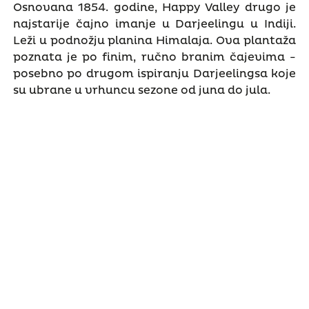
Osnovana 1854. godine, Happy Valley drugo je
najstarije čajno imanje u Darjeelingu u Indiji.
Leži u podnožju planina Himalaja. Ova plantaža
poznata je po finim, ručno branim čajevima -
posebno po drugom ispiranju Darjeelingsa koje
su ubrane u vrhuncu sezone od juna do jula.