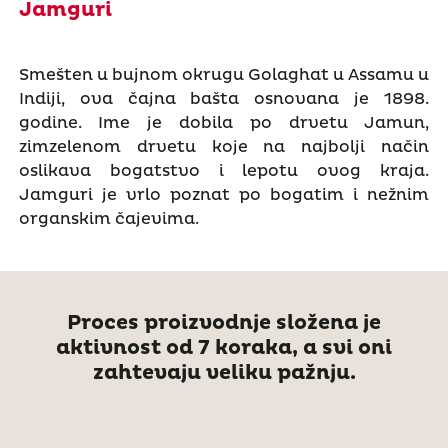
Jamguri
Smešten u bujnom okrugu Golaghat u Assamu u
Indiji, ova čajna bašta osnovana je 1898.
godine. Ime je dobila po drvetu Jamun,
zimzelenom drvetu koje na najbolji način
oslikava bogatstvo i lepotu ovog kraja.
Jamguri je vrlo poznat po bogatim i nežnim
organskim čajevima.
Proces proizvodnje složena je
aktivnost od 7 koraka, a svi oni
zahtevaju veliku pažnju.