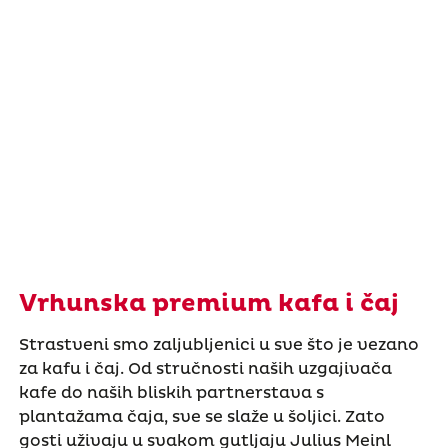
Vrhunska premium kafa i čaj
Strastveni smo zaljubljenici u sve što je vezano
za kafu i čaj. Od stručnosti naših uzgajivača
kafe do naših bliskih partnerstava s
plantažama čaja, sve se slaže u šoljici. Zato
gosti uživaju u svakom gutljaju Julius Meinl