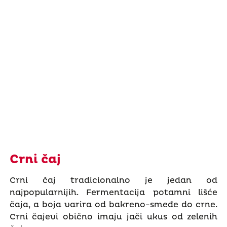
Crni čaj
Crni čaj tradicionalno je jedan od
najpopularnijih. Fermentacija potamni lišće
čaja, a boja varira od bakreno-smeđe do crne.
Crni čajevi obično imaju jači ukus od zelenih