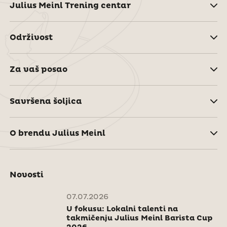
Julius Meinl Trening centar
Održivost
Za vaš posao
Savršena šoljica
O brendu Julius Meinl
Novosti
07.07.2026
U fokusu: Lokalni talenti na
takmičenju Julius Meinl Barista Cup