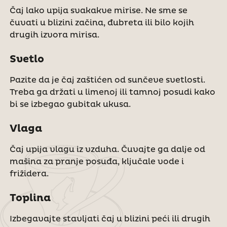
Čaj lako upija svakakve mirise. Ne sme se
čuvati u blizini začina, đubreta ili bilo kojih
drugih izvora mirisa.
Svetlo
Pazite da je čaj zaštićen od sunčeve svetlosti.
Treba ga držati u limenoj ili tamnoj posudi kako
bi se izbegao gubitak ukusa.
Vlaga
Čaj upija vlagu iz vzduha. Čuvajte ga dalje od
mašina za pranje posuđa, ključale vode i
frižidera.
Toplina
Izbegavajte stavljati čaj u blizini peći ili drugih