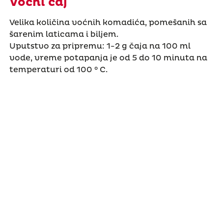
Voćni čaj
Velika količina voćnih komadića, pomešanih sa
šarenim laticama i biljem.
Uputstvo za pripremu: 1-2 g čaja na 100 ml
vode, vreme potapanja je od 5 do 10 minuta na
temperaturi od 100 ° C.