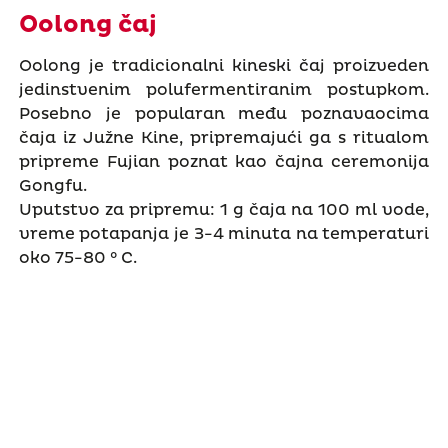
Oolong čaj
Oolong je tradicionalni kineski čaj proizveden
jedinstvenim polufermentiranim postupkom.
Posebno je popularan među poznavaocima
čaja iz Južne Kine, pripremajući ga s ritualom
pripreme Fujian poznat kao čajna ceremonija
Gongfu.
Uputstvo za pripremu: 1 g čaja na 100 ml vode,
vreme potapanja je 3-4 minuta na temperaturi
oko 75-80 ° C.