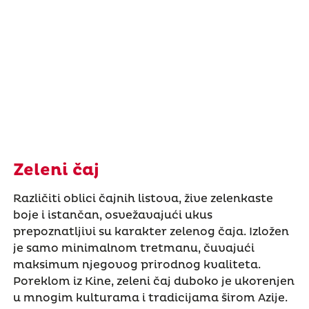
Zeleni čaj
Različiti oblici čajnih listova, žive zelenkaste
boje i istančan, osvežavajući ukus
prepoznatljivi su karakter zelenog čaja. Izložen
je samo minimalnom tretmanu, čuvajući
maksimum njegovog prirodnog kvaliteta.
Poreklom iz Kine, zeleni čaj duboko je ukorenjen
u mnogim kulturama i tradicijama širom Azije.