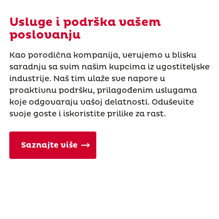
Usluge i podrška vašem
poslovanju
Kao porodična kompanija, verujemo u blisku
saradnju sa svim našim kupcima iz ugostiteljske
industrije. Naš tim ulaže sve napore u
proaktivnu podršku, prilagođenim uslugama
koje odgovaraju vašoj delatnosti. Oduševite
svoje goste i iskoristite prilike za rast.
Saznajte više