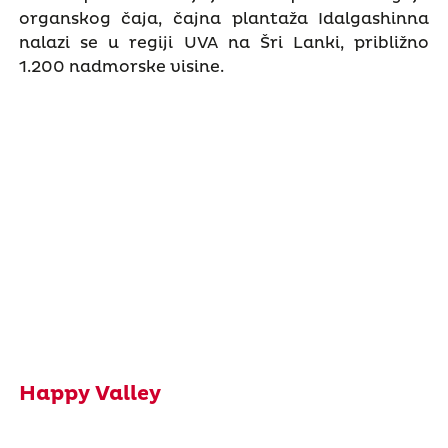
organskog čaja, čajna plantaža Idalgashinna
nalazi se u regiji UVA na Šri Lanki, približno
1.200 nadmorske visine.
Happy Valley