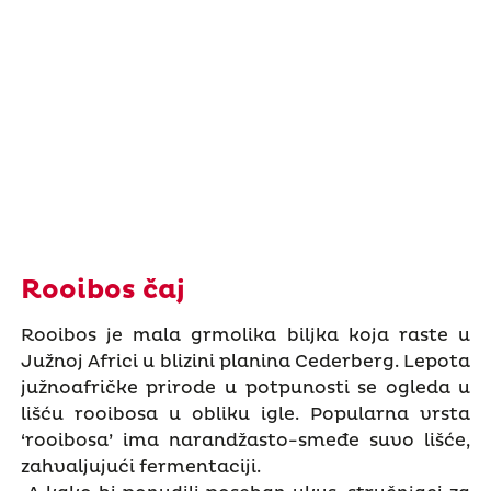
Rooibos čaj
Rooibos je mala grmolika biljka koja raste u
Južnoj Africi u blizini planina Cederberg. Lepota
južnoafričke prirode u potpunosti se ogleda u
lišću rooibosa u obliku igle. Popularna vrsta
‘rooibosa’ ima narandžasto-smeđe suvo lišće,
zahvaljujući fermentaciji.