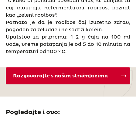
A kako bi ponudili poseban ukus, stručnjaci za
čaj inoviraju nefermentirani rooibos, poznat
kao „zeleni rooibos“.
Poznato je da je rooibos čaj izuzetno zdrav,
pogodan za želudac i ne sadrži kofein.
Uputstvo za pripremu: 1-2 g čaja na 100 ml
vode, vreme potapanja je od 5 do 10 minuta na
temperaturi od 100 ° C.
Razgovarajte s našim stručnjacima
Pogledajte i ovo: