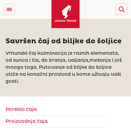
Savršen čaj od biljke do šoljice
Vrhunski čaj kulminacija je raznih elemenata,
od sunca i tla, do branja, valjanja,mešanja i još
mnogo toga. Putovanje od biljke do šoljice
utiče na konačni proizvod u kome uživaju vaši
gosti.
Poreklo čaja
Proizvodnja čaja