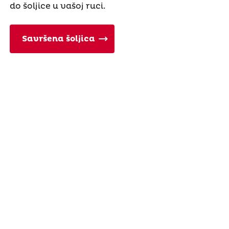
do šoljice u vašoj ruci.
Savršena šoljica