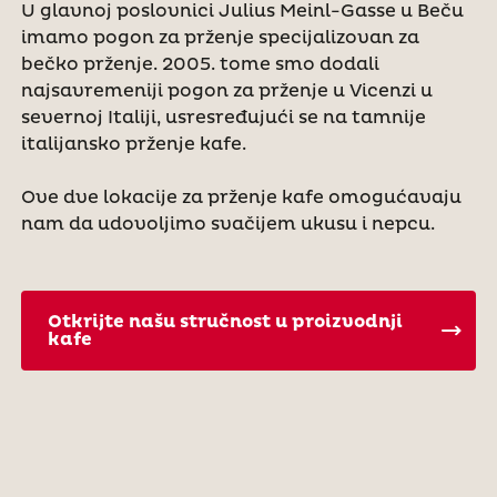
U glavnoj poslovnici Julius Meinl-Gasse u Beču
imamo pogon za prženje specijalizovan za
bečko prženje. 2005. tome smo dodali
najsavremeniji pogon za prženje u Vicenzi u
severnoj Italiji, usresređujući se na tamnije
italijansko prženje kafe.
Ove dve lokacije za prženje kafe omogućavaju
nam da udovoljimo svačijem ukusu i nepcu.
Otkrijte našu stručnost u proizvodnji
kafe