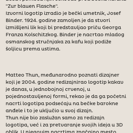
"Zur blauen Flasche".
Izvorni logotip izradio je bečki umetnik, Josef
Binder. 1924. godine zamoljen je da stvori
izmišljeni lik koji bi predstavljao priču Georga
Franza Kolschitzkog. Binder je nacrtao mladog
osmanskog stručnjaka za kafu koji podiže
šoljicu prema ustima.
Matteo Thun, međunarodno poznati dizajner
koji je 2004. godine redizajnirao logotip kakav
je danas, u jednobojnoj crvenoj, u
pojednostavljenoj formi, rekao je da ga početni
nacrti logotipa podsećaju na bečke barokne
anđele i to je uključio u svoj dizajn.
Thun nije bio zaslužan samo za redizajn
logotipa, već i za pretvaranje svojih ideja u 3D
oblik. U njegovim nacrtima značajno mesto