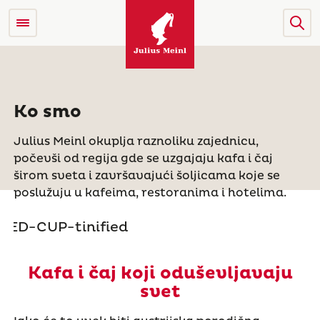
Ko smo
Julius Meinl okuplja raznoliku zajednicu,
počevši od regija gde se uzgajaju kafa i čaj
širom sveta i završavajući šoljicama koje se
poslužuju u kafeima, restoranima i hotelima.
Kafa i čaj koji oduševljavaju
svet