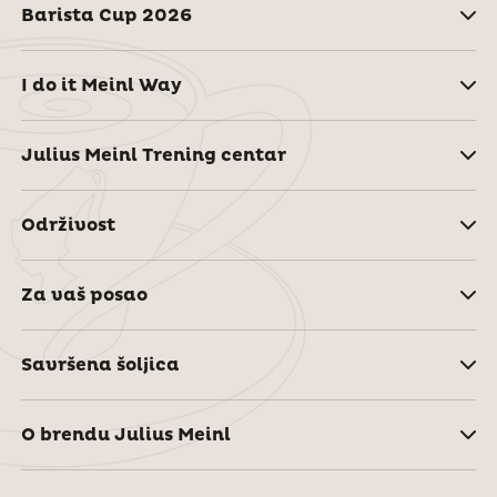
Barista Cup 2026
I do it Meinl Way
Julius Meinl Trening centar
Održivost
Za vaš posao
Savršena šoljica
O brendu Julius Meinl