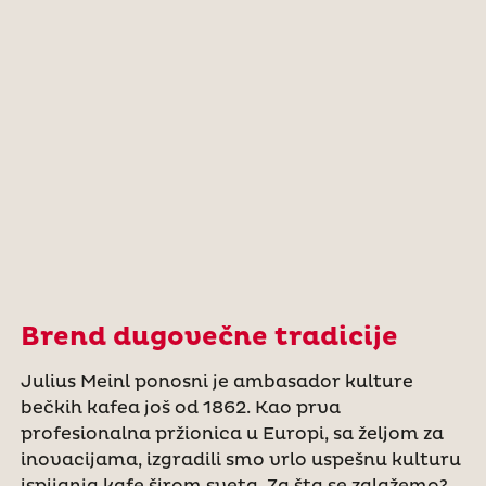
Brend dugovečne tradicije
Julius Meinl ponosni je ambasador kulture
bečkih kafea još od 1862. Kao prva
profesionalna pržionica u Europi, sa željom za
inovacijama, izgradili smo vrlo uspešnu kulturu
ispijanja kafe širom sveta. Za šta se zalažemo?