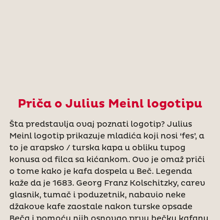
Priča o Julius Meinl logotipu
Šta predstavlja ovaj poznati logotip? Julius
Meinl logotip prikazuje mladića koji nosi ‘fes’, a
to je arapsko / turska kapa u obliku tupog
konusa od filca sa kićankom. Ovo je omaž priči
o tome kako je kafa dospela u Beč. Legenda
kaže da je 1683. Georg Franz Kolschitzky, carev
glasnik, tumač i poduzetnik, nabavio neke
džakove kafe zaostale nakon turske opsade
Beča i pomoću njih osnovao prvu bečku kafanu