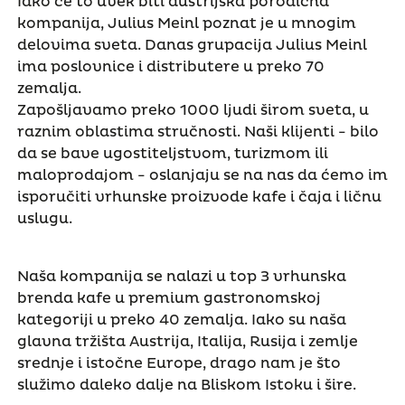
Iako će to uvek biti austrijska porodična
kompanija, Julius Meinl poznat je u mnogim
delovima sveta. Danas grupacija Julius Meinl
ima poslovnice i distributere u preko 70
zemalja.
Zapošljavamo preko 1000 ljudi širom sveta, u
raznim oblastima stručnosti. Naši klijenti - bilo
da se bave ugostiteljstvom, turizmom ili
maloprodajom - oslanjaju se na nas da ćemo im
isporučiti vrhunske proizvode kafe i čaja i ličnu
uslugu.
Naša kompanija se nalazi u top 3 vrhunska
brenda kafe u premium gastronomskoj
kategoriji u preko 40 zemalja. Iako su naša
glavna tržišta Austrija, Italija, Rusija i zemlje
srednje i istočne Europe, drago nam je što
služimo daleko dalje na Bliskom Istoku i šire.