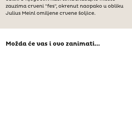
zauzima crveni "fes", okrenut naopako u obliku
Julius Meinl omiljene crvene šoljice.
Možda će vas i ovo zanimati...