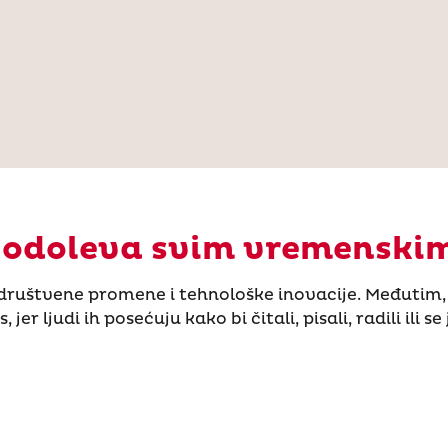
 odoleva svim vremenski
 društvene promene i tehnološke inovacije. Međutim,
jer ljudi ih posećuju kako bi čitali, pisali, radili ili s