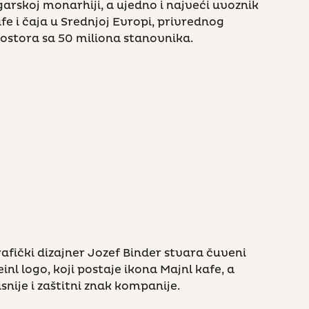
arskoj monarhiji, a ujedno i najveći uvoznik
fe i čaja u Srednjoj Evropi, privrednog
ostora sa 50 miliona stanovnika.
afički dizajner Jozef Binder stvara čuveni
inl logo, koji postaje ikona Majnl kafe, a
snije i zaštitni znak kompanije.