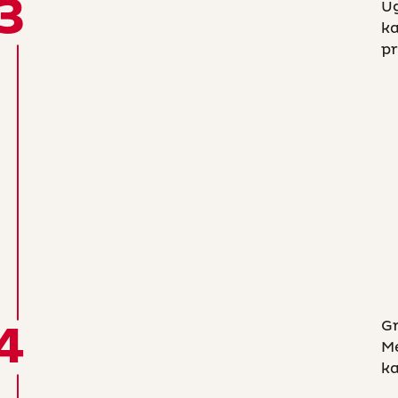
3
Ug
ka
pr
4
Gr
Me
ka