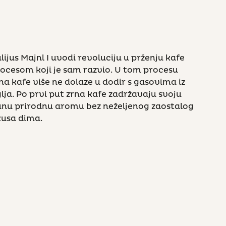
lijus Majnl I uvodi revoluciju u prženju kafe
ocesom koji je sam razvio. U tom procesu
na kafe više ne dolaze u dodir s gasovima iz
lja. Po prvi put zrna kafe zadržavaju svoju
nu prirodnu aromu bez neželjenog zaostalog
kusa dima.