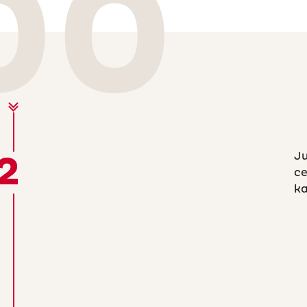
00
2
Ju
ce
ka