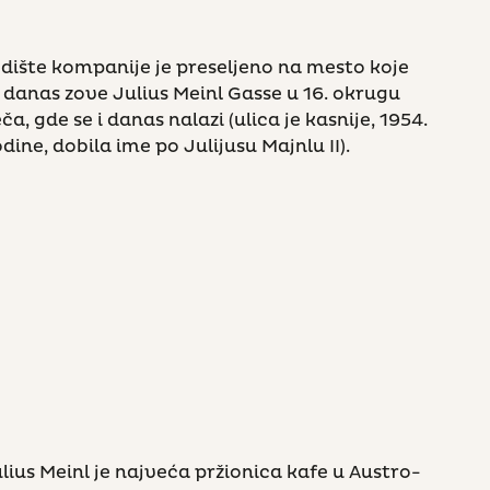
dište kompanije je preseljeno na mesto koje
 danas zove Julius Meinl Gasse u 16. okrugu
ča, gde se i danas nalazi (ulica je kasnije, 1954.
dine, dobila ime po Julijusu Majnlu II).
lius Meinl je najveća pržionica kafe u Austro-