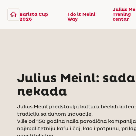
Julius Me
Barista Cup
I do it Meinl
Trening
2026
Way
centar
Julius Meinl: sada
nekada
Julius Meinl predstavlja kulturu bečkih kafea 
tradiciju sa duhom inovacije.
Više od 150 godina naša porodična kompanija 
najkvalitetniju kafu i čaj, kao i potpunu, pril
ugostiteljstvo.