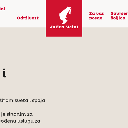
inl
Za vaš
Savrše
Održivost
posao
šoljica
 i
širom sveta i spaja
je sinonim za
agođenu uslugu za