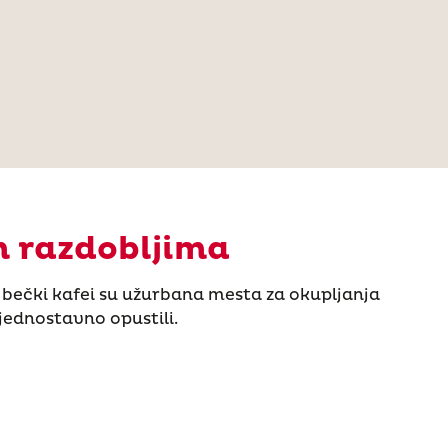
m razdobljima
 bečki kafei su užurbana mesta za okupljanja
e jednostavno opustili.