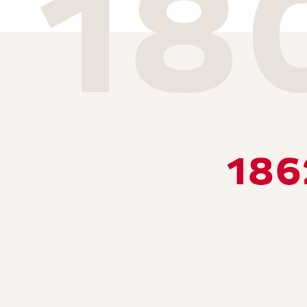
18
186