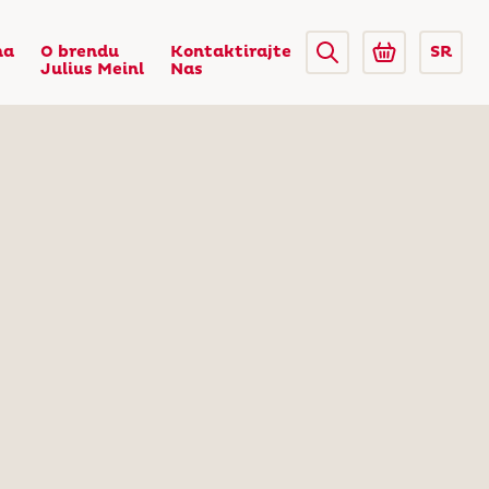
na
O brendu
Kontaktirajte
SR
Julius Meinl
Nas