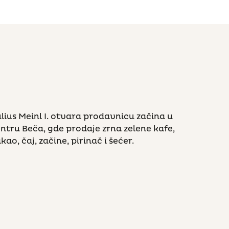
lius Meinl I. otvara prodavnicu začina u
ntru Beča, gde prodaje zrna zelene kafe,
kao, čaj, začine, pirinač i šećer.