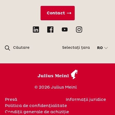
Contact
Căutare
Selectați țara
RO
© 2026 Julius Meinl
Presă
Informații juridice
Politica de confidenţialitate
Condiții generale de achiziție