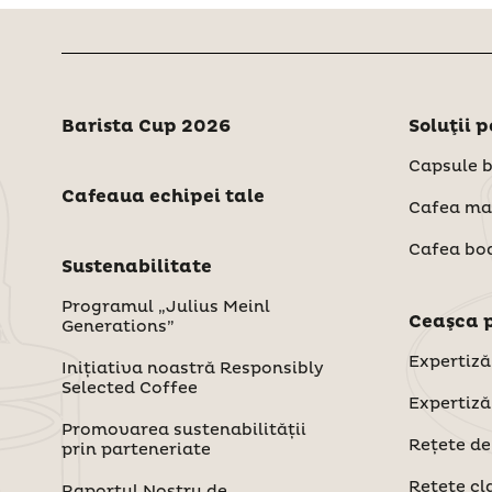
Barista Cup 2026
Soluţii 
Capsule 
Cafeaua echipei tale
Cafea ma
Cafea bo
Sustenabilitate
Programul „Julius Meinl
Ceaşca 
Generations”
Expertiză
Inițiativa noastră Responsibly
Selected Coffee
Expertiză
Promovarea sustenabilității
Rețete de
prin parteneriate
Reţete cl