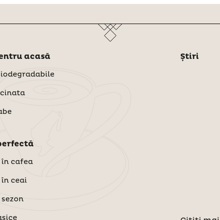
pentru acasă
Știri
biodegradabile
cinata
abe
perfectă
 în cafea
 în ceai
 sezon
asice