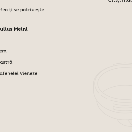
Citiți mai
fea ți se potrivește
ulius Meinl
tem
oastră
afenelei Vieneze