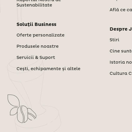
Raportul Nostru de
Sustenabilitate
Află ce ca
Soluţii Business
Despre J
Oferte personalizate
Stiri
Produsele noastre
Cine sun
Servicii & Suport
Istoria n
Ceşti, echipamente și altele
Cultura C