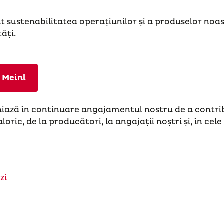
ustenabilitatea operațiunilor și a produselor noastre
ăți.
 Meinl
iniază în continuare angajamentul nostru de a contrib
loric, de la producători, la angajații noștri și, în ce
zi