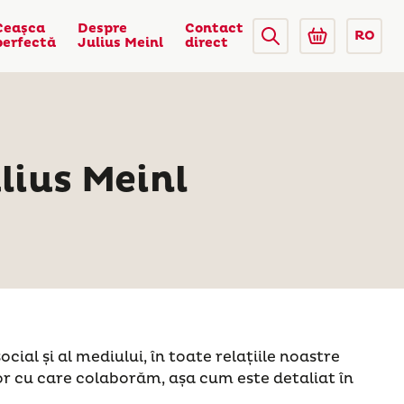
Ceaşca
Despre
Contact
RO
perfectă
Julius Meinl
direct
lius Meinl
al și al mediului, în toate relațiile noastre
r cu care colaborăm, așa cum este detaliat în