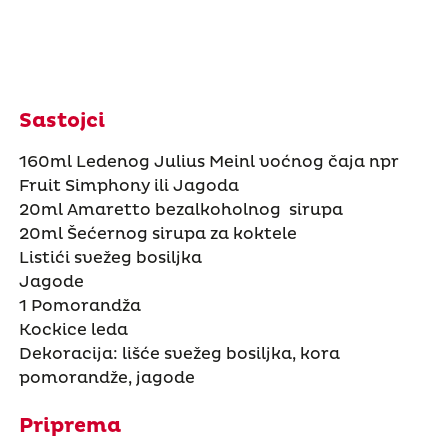
Sastojci
160ml Ledenog Julius Meinl voćnog čaja npr
Fruit Simphony ili Jagoda
20ml Amaretto bezalkoholnog sirupa
20ml Šećernog sirupa za koktele
Listići svežeg bosiljka
Jagode
1 Pomorandža
Kockice leda
Dekoracija: lišće svežeg bosiljka, kora
pomorandže, jagode
Priprema