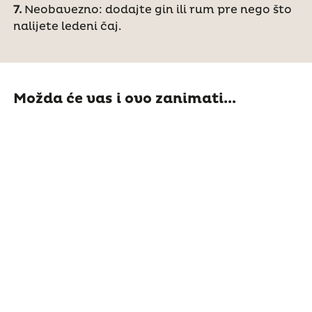
7.
Neobavezno: dodajte gin ili rum pre nego što
nalijete ledeni čaj.
Možda će vas i ovo zanimati...