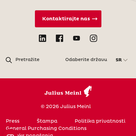
Kontaktirajte nas
Pretražite
Odaberite državu
SR
© 2026 Julius Meinl
Press
Štampa
Politika privatnosti
General Purchasing Conditions
Kodeks ponašanja