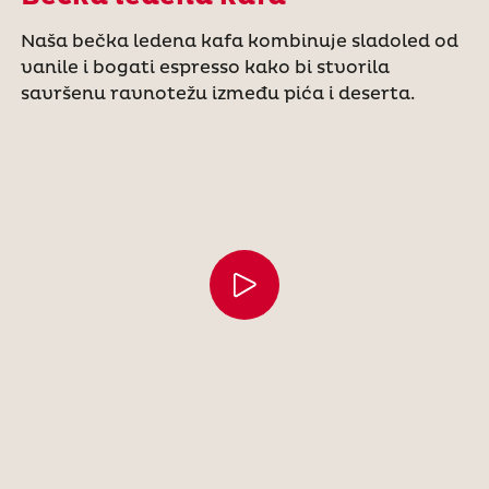
Naša bečka ledena kafa kombinuje sladoled od
vanile i bogati espresso kako bi stvorila
savršenu ravnotežu između pića i deserta.