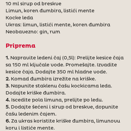
10 ml sirup od breskve
Limun, koren đumbira, listići mente
Kocke leda
Ukras: limun, listići mente, koren đumbira
Neobavezno: gin, rum
Priprema
1.
Napravite ledeni čaj (0,5l): Prelijte kesice čaja
sa 150 ml ključale vode. Promešajte. Izvadite
kesice čaja. Dodajte 350 ml hladne vode.
2.
Komad đumbira izrežite na kriške.
3.
Napunite staklenu čašu kockicama leda.
Dodajte kriške đumbira.
4.
Iscedite pola limuna, prelijte po ledu.
5.
Dodajte šećeni i sirup od breskve, dopunite
čašu ledenim čajem.
6.
Za ukras koristite kriške đumbira, limunovu
koru i listiće mente.