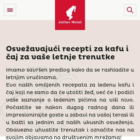
Osvežavajući recepti za kafu i
čaj za vaše letnje trenutke
Imamo savršen predlog kako da se rashladite u
letnjim vrućinama.
Evo naših omiljenih recepata za ledenu kafu i
čaj koji ne samo da će utoliti žeđ, već će i podići
vaše saznanje o ledenim pićima na viši nivo.
Počastite se nakon dugog radnog dana ili
impresionirajte goste u zabavi na vašoj terasi ili
u bašti sa jednim od naših ukusnih osveženja.
Obavezno uhvatite trenutak i označite nas na
svojim objavama na društvenim mrežama!