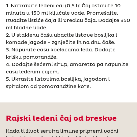
1. Napravite ledeni čaj (0,5 l): Čaj ostavite 10
minuta u 150 ml ključale vode. Promešajte.
Izvadite listiće čaja ili vrećicu čaja. Dodajte 350
ml hladne vode.
2. U staklenu čašu ubacite listove bosiljka i
komade jagode - zgnječite ih na dnu čaše.
3. Napunite čašu kockicama leda. Dodajte
krišku pomorandže.
4. Dodajte šećerni sirup, amaretto pa napunite
čašu ledenim čajem.
5. Ukrasite listovima bosiljka, jagodom i
spiralom od pomorandžine kore.
Rajski ledeni čaj od breskve
Kada ti život servira limune pripremi voćni