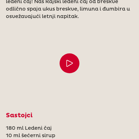
ledeni čaj! Naš Rajski ledeni čaj od breskve
odlično spaja ukus breskve, limuna i đumbira u
osvežavajući letnji napitak.
Sastojci
180 ml Ledeni čaj
10 ml šećerni sirup