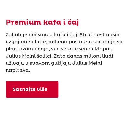
Premium kafa i čaj
Zaljubljenici smo u kafu i čaj. Stručnost naših
uzgajivača kafe, odlična poslovna saradnja sa
plantažama čaja, sve se savršeno uklapa u
Julius Meinl šoljici. Zato danas milioni ljudi
uživaju u svakom gutljaju Julius Meinl
napitaka.
Saznajte više