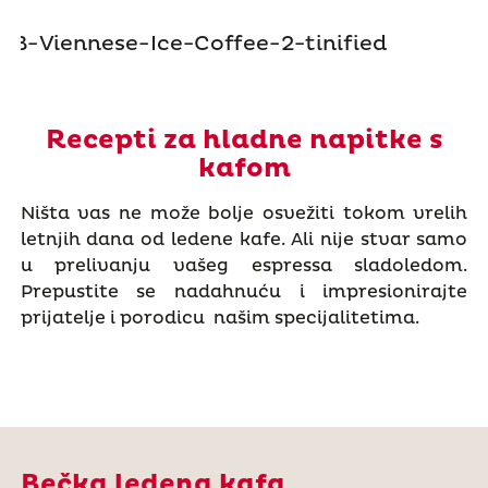
Recepti za hladne napitke s
kafom
Ništa vas ne može bolje osvežiti tokom vrelih
letnjih dana od ledene kafe. Ali nije stvar samo
u prelivanju vašeg espressa sladoledom.
Prepustite se nadahnuću i impresionirajte
prijatelje i porodicu našim specijalitetima.
Bečka ledena kafa