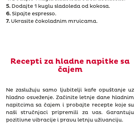
5.
Dodajte 1 kuglu sladoleda od kokosa.
6.
Sipajte espresso.
7.
Ukrasite čokoladnim mrvicama.
Recepti za hladne napitke sa
čajem
Ne zaslužuju samo ljubitelji kafe opuštanje uz
hladno osveženje. Začinite letnje dane hladnim
napitcima sa čajem i probajte recepte koje su
naši stručnjaci pripremili za vas. Garantuju
pozitivne vibracije i pravu letnju uživanciju.