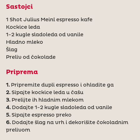
Sastojci
1 Shot Julius Meinl espresso kafe
Kockice leda
1-2 kugle sladoleda od vanile
Hladno mleko
Šlag
Preliv od čokolade
Priprema
1.
Pripremite dupli espresso i ohladite ga
2.
Sipajte kockice leda u čašu
3.
Prelijte ih hladnim mlekom
4.
Dodajte 1-2 kugle sladoleda od vanile
5.
Sipajte espresso preko
6.
Dodajte šlag na vrh i dekorišite čokoladnim
prelivom