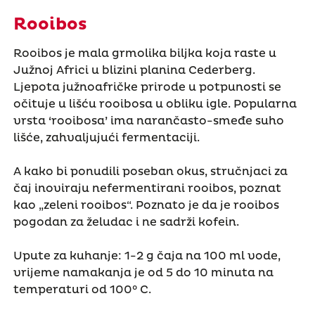
Rooibos
Rooibos je mala grmolika biljka koja raste u
Južnoj Africi u blizini planina Cederberg.
Ljepota južnoafričke prirode u potpunosti se
očituje u lišću rooibosa u obliku igle. Popularna
vrsta ‘rooibosa’ ima narančasto-smeđe suho
lišće, zahvaljujući fermentaciji.
A kako bi ponudili poseban okus, stručnjaci za
čaj inoviraju nefermentirani rooibos, poznat
kao „zeleni rooibos“. Poznato je da je rooibos
pogodan za želudac i ne sadrži kofein.
Upute za kuhanje: 1-2 g čaja na 100 ml vode,
vrijeme namakanja je od 5 do 10 minuta na
temperaturi od 100° C.