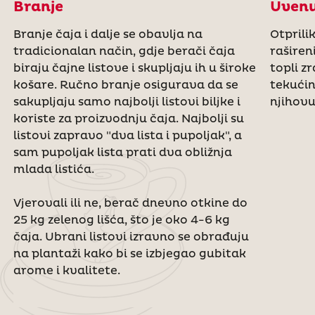
Branje
Uven
Branje čaja i dalje se obavlja na
Otprilik
tradicionalan način, gdje berači čaja
raširen
biraju čajne listove i skupljaju ih u široke
topli z
košare. Ručno branje osigurava da se
tekućin
sakupljaju samo najbolji listovi biljke i
njihovu
koriste za proizvodnju čaja. Najbolji su
listovi zapravo "dva lista i pupoljak", a
sam pupoljak lista prati dva obližnja
mlada listića.
Vjerovali ili ne, berač dnevno otkine do
25 kg zelenog lišća, što je oko 4-6 kg
čaja. Ubrani listovi izravno se obrađuju
na plantaži kako bi se izbjegao gubitak
arome i kvalitete.