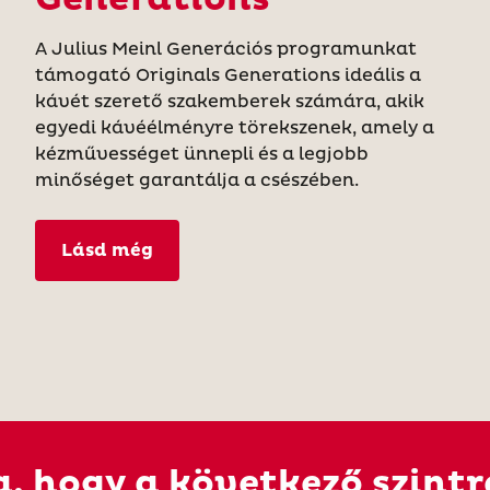
A Julius Meinl Generációs programunkat
támogató Originals Generations ideális a
kávét szerető szakemberek számára, akik
egyedi kávéélményre törekszenek, amely a
kézművességet ünnepli és a legjobb
minőséget garantálja a csészében.
Lásd még
a, hogy a következő szintr