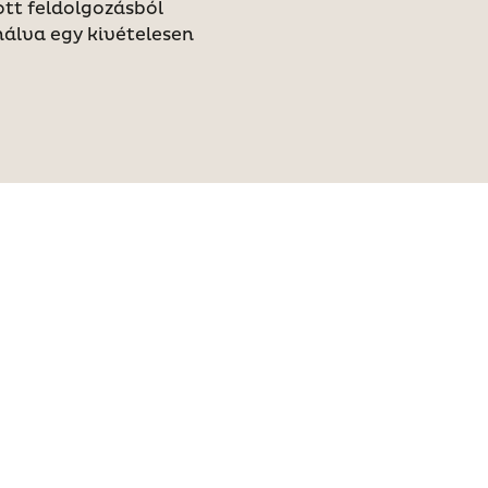
tt feldolgozásból
álva egy kivételesen