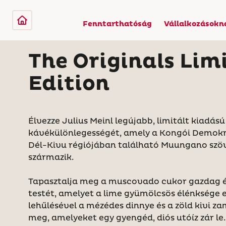
Fenntarthatóság
Vállalkozásokn
The Originals Lim
Edition
Élvezze Julius Meinl legújabb, limitált kiadás
kávékülönlegességét, amely a Kongói Demokr
Dél-Kivu régiójában található Muungano szö
származik.
Tapasztalja meg a muscovado cukor gazdag é
testét, amelyet a lime gyümölcsös élénksége eg
lehűlésével a mézédes dinnye és a zöld kivi za
meg, amelyeket egy gyengéd, diós utóíz zár le