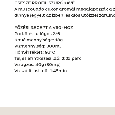
CSÉSZE PROFIL SZŰRŐKÁVÉ
A muscovado cukor aromái megalapozzák a zö
dinnye jegyeit az ízben, és diós utóízzel záruln
FŐZÉSI RECEPT A V60-HOZ
Pörkölés: világos 2/6
Kávé mennyisége: 18g
Vízmennyiség: 300ml
Hőmérséklet: 93°C
Teljes érintkezési idő: 2:25 perc
Virágzás: 40g (30mp)
Vízszállítási idő: 1:45min