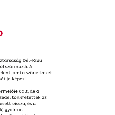
O
ztársaság Dél-Kivu
l származik. A
elent, ami a szövetkezet
ét jelképezi.
rmelője volt, de a
izedei tönkretették az
sett vissza, és a
k) gyakran