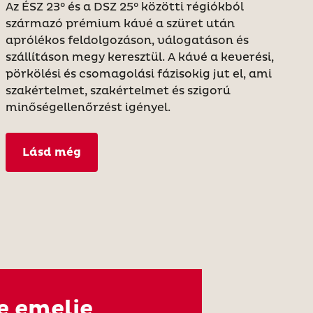
Az ÉSZ 23° és a DSZ 25° közötti régiókból
származó prémium kávé a szüret után
aprólékos feldolgozáson, válogatáson és
szállításon megy keresztül. A kávé a keverési,
pörkölési és csomagolási fázisokig jut el, ami
szakértelmet, szakértelmet és szigorú
minőségellenőrzést igényel.
Lásd még
e emelje