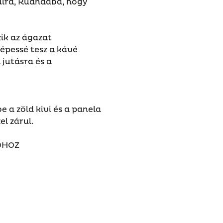
úlra, Ruandába, hogy
ik az ágazat
épessé tesz a kávé
jutásra és a
 a zöld kivi és a panela
el zárul.
ÓHOZ