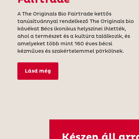
A The Originals Bio Fairtrade kettős
tanúsítvánnyal rendelkező The Originals bio
kávékat Bécs ikonikus helyszínei ihlették,
ahol a természet és a kultúra találkozik, és
amelyeket több mint 160 éves bécsi
kézműves és szakértelemmel pörkölnek.
Lásd még
Készen áll arr