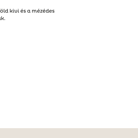
ld kivi és a mézédes
ak.