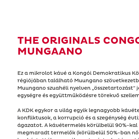
THE ORIGINALS CONG
MUNGAANO
Ez a mikrolot kávé a Kongói Demokratikus Kö
régiójában található Muungano szövetkezetbő
Muungano szuahéli nyelven „összetartozást” j
egységre és együttműködésre törekvő szellem
A KDK egykor a világ egyik legnagyobb kávéte
konfliktusok, a korrupció és a szegénység évt
ágazatot. A kávétermelés körülbelül 90%-kal e
megmaradt termelők (körülbelül 50%-ban nő