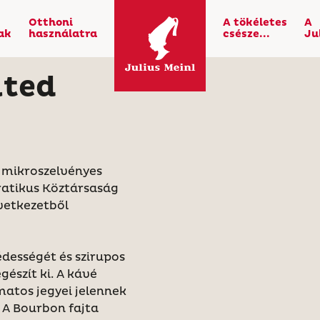
Otthoni
A tökéletes
A
ak
használatra
csésze...
Ju
ited
ú mikroszelvényes
atikus Köztársaság
vetkezetből
dességét és szirupos
észít ki. A kávé
matos jegyei jelennek
. A Bourbon fajta