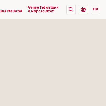
Vegye fel velünk
HU
lius Meinlről
a kapcsolatot