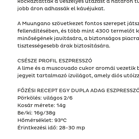
kockáztatták a veszélyes utazást a határon t
jobb áron adhassák el kávéjukat.
A Muungano szövetkezet fontos szerepet játsz
fellendítésében, és több mint 4300 termelőt k
minőségének javítására, a biztonságos piacra 
tisztességesebb árak biztosítására.
CSÉSZE PROFIL ESZPRESSZÓ
A lime és a muscovado cukor aromái vezetik be
jegyeit tartalmazó ízvilágot, amely diós utóízz
FŐZÉSI RECEPT EGY DUPLA ADAG ESZPRESSZ
Pörkölés: világos 2/6
Kosár mérete: 14g
Be/ki: 16g/38g
Hőmérséklet: 93°C
Érintkezési idő: 28-30 mp