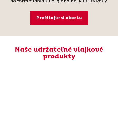
do formovania živej globálnej kultúry kávy.
Prečítajte si viac tu
Naše udržateľné vlajkové
produkty