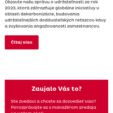
Objavte našu správu o udržateľnosti za rok
2023, ktorá zdôrazňuje globálne iniciatívy v
oblasti dekarbonizácie, budovania
udržateľnejších dodávateľských reťazcov kávy
a zvyšovania angažovanosti zamestnancov.
Čítaj viac
Zaujalo Vás to?
Ste zvedaví a chcete sa dozvedieť viac?
Porozprávajte sa s manažérom predaja