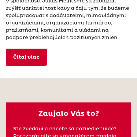
V spoločnosti Julius Meinl sme sa zaviazali
zvýšiť udržateľnosť kávy a čaju tým, že budeme
spolupracovať s dodávateľmi, mimovládnymi
organizáciami, organizáciami farmárov,
pražiarňami, komunitami a vládami na
podpore prebiehajúcich pozitívnych zmien.
Čítaj viac
Zaujalo Vás to?
Ste zvedaví a chcete sa dozvedieť viac?
Porozprávajte sa s manažérom predaja