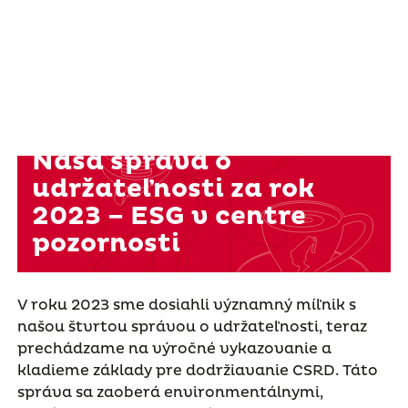
Naša správa o
udržateľnosti za rok
2023 – ESG v centre
pozornosti
V roku 2023 sme dosiahli významný míľnik s
našou štvrtou správou o udržateľnosti, teraz
prechádzame na výročné vykazovanie a
kladieme základy pre dodržiavanie CSRD. Táto
správa sa zaoberá environmentálnymi,