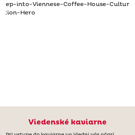
Viedenské kaviarne
Pri vstupe do kaviarne vo Viedni vás očarí