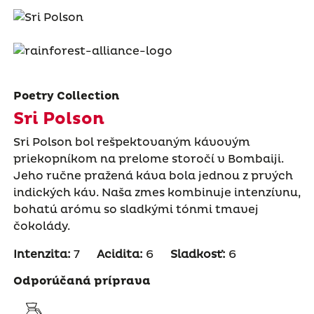
Poetry Collection
Sri Polson
Sri Polson bol rešpektovaným kávovým
priekopníkom na prelome storočí v Bombaiji.
Jeho ručne pražená káva bola jednou z prvých
indických káv. Naša zmes kombinuje intenzívnu,
bohatú arómu so sladkými tónmi tmavej
čokolády.
Intenzita:
7
Acidita:
6
Sladkosť:
6
Odporúčaná príprava