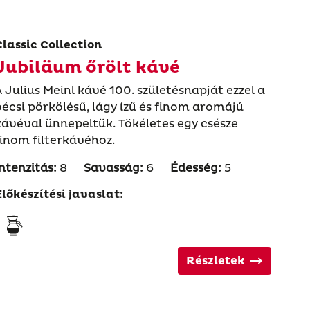
Classic Collection
Jubiläum őrölt kávé
A Julius Meinl kávé 100. születésnapját ezzel a
bécsi pörkölésű, lágy ízű és finom aromájú
kávéval ünnepeltük. Tökéletes egy csésze
finom filterkávéhoz.
Intenzitás:
8
Savasság:
6
Édesség:
5
Előkészítési javaslat:
Részletek