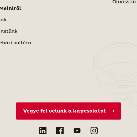
Olvasson 
s Meinlről
unk
énetünk
éházi kultúra
Vegye fel velünk a kapcsolatot