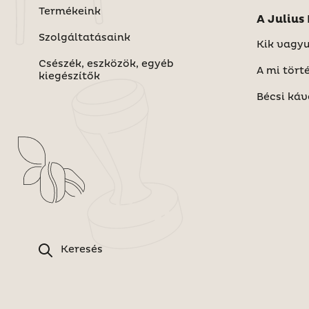
Termékeink
A Juliu
Szolgáltatásaink
Kik vagy
Csészék, eszközök, egyéb
A mi tört
kiegészítők
Bécsi káv
Keresés