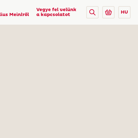
Vegye fel velünk
HU
lius Meinlről
a kapcsolatot