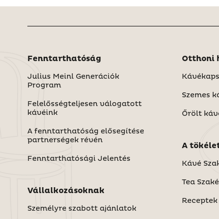
Fenntarthatóság
Julius Meinl Generációk
Kávékaps
Program
Szemes k
Felelősségteljesen válogatott
kávéink
Őrölt káv
A fenntarthatóság elősegítése
partnerségek révén
Fenntarthatósági Jelentés
Kávé Sza
Tea Szak
Vállalkozásoknak
Receptek
Személyre szabott ajánlatok