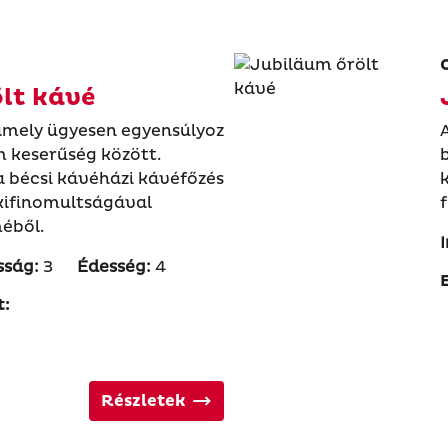
ölt kávé
, amely ügyesen egyensúlyoz
m keserűség között.
 bécsi kávéházi kávéfőzés
kifinomultságával
éből.
sság:
3
Édesség:
4
t:
Részletek