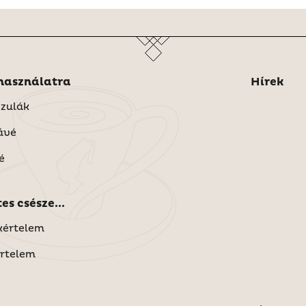
Otthoni használatra
Hírek
zulák
ávé
é
A tökéletes csésze...
kértelem
értelem