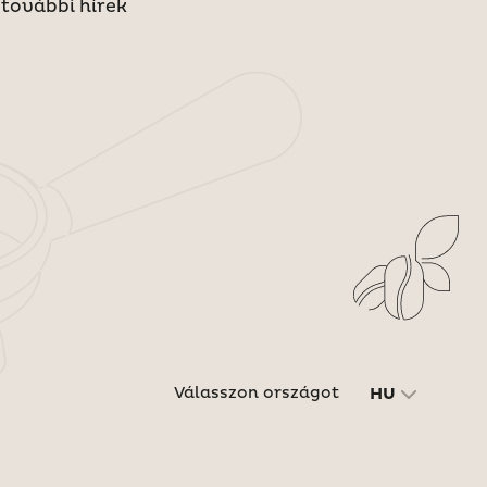
további hírek
Válasszon országot
HU