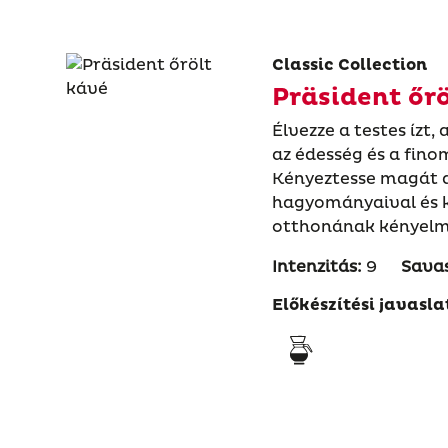
Classic Collection
Präsident őr
Élvezze a testes ízt
az édesség és a fino
Kényeztesse magát a
hagyományaival és 
otthonának kényelm
Intenzitás:
9
Sava
Előkészítési javasla