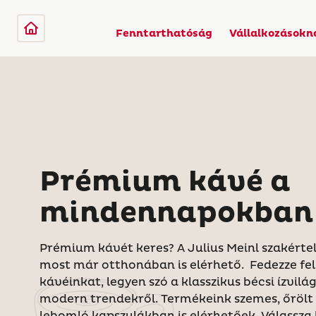
Fenntarthatóság
Vállalkozásokn
Prémium kávé a
mindennapokban
Prémium kávét keres? A Julius Meinl szakért
most már otthonában is elérhető. Fedezze fel
kávéinkat, legyen szó a klasszikus bécsi ízvilá
modern trendekről. Termékeink szemes, őrölt 
lebomló kapszulákban is elérhetőek. Válassza