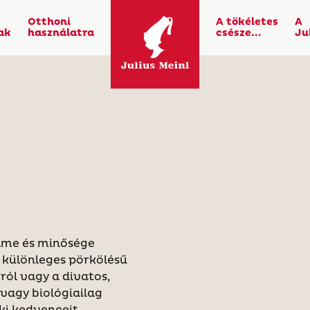
Otthoni
A tökéletes
A
ak
használatra
csésze...
Ju
elme és minősége
 különleges pörkölésű
gról vagy a divatos,
vagy biológiailag
 ki kedvenceit…