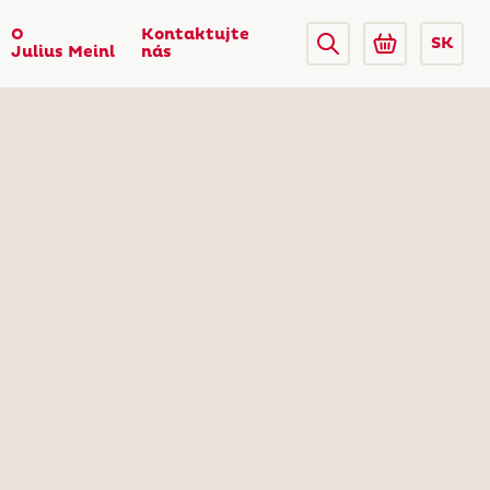
O
Kontaktujte
SK
Julius Meinl
nás