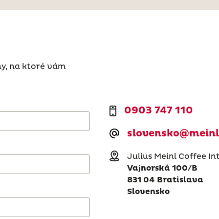
hy, na ktoré vám
0903 747 110
slovensko@meinl
Julius Meinl Coffee Intl
Vajnorská 100/B
831 04 Bratislava
Slovensko