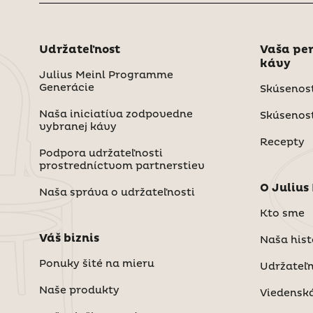
Udržateľnost
Vaša per
kávy
Julius Meinl Programme
Generácie
Skúsenost
Naša iniciatíva zodpovedne
Skúsenost
vybranej kávy
Recepty
Podpora udržateľnosti
prostredníctvom partnerstiev
O Julius
Naša správa o udržateľnosti
Kto sme
Váš biznis
Naša hist
Ponuky šité na mieru
Udržateľ
Naše produkty
Viedenská