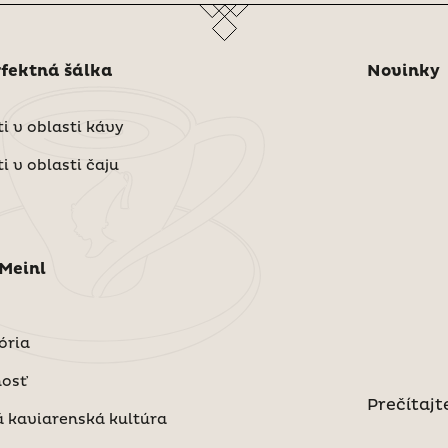
fektná šálka
Novinky
i v oblasti kávy
i v oblasti čaju
 Meinl
ória
nosť
Prečítajt
 kaviarenská kultúra