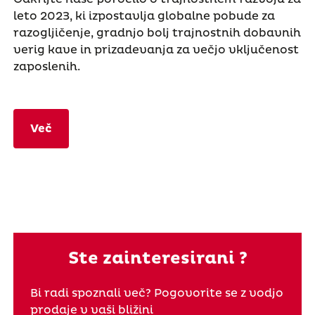
leto 2023, ki izpostavlja globalne pobude za
razogljičenje, gradnjo bolj trajnostnih dobavnih
verig kave in prizadevanja za večjo vključenost
zaposlenih.
Več
Ste zainteresirani ?
Bi radi spoznali več? Pogovorite se z vodjo
prodaje v vaši bližini