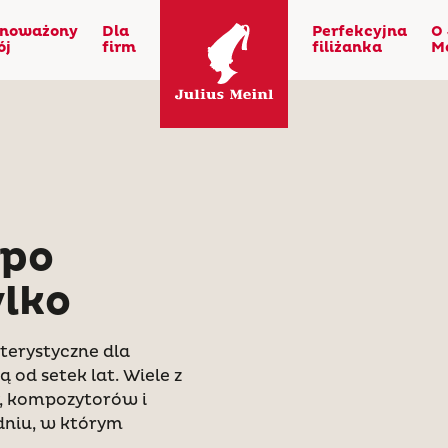
noważony
Dla
Perfekcyjna
O 
ój
firm
filiżanka
M
 po
ylko
terystyczne dla
 od setek lat. Wiele z
y, kompozytorów i
dniu, w którym