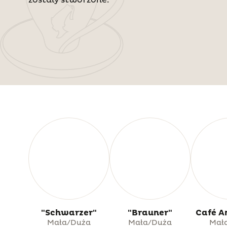
"Schwarzer"
"Brauner"
Café A
Mała/Duża
Mała/Duża
Mał