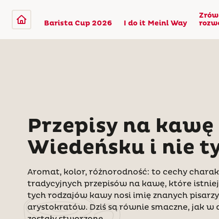
Zrów
Barista Cup 2026
I do it Meinl Way
rozw
Przepisy na kawę
Wiedeńsku i nie t
Aromat, kolor, różnorodność: to cechy charak
tradycyjnych przepisów na kawę, które istnieją
tych rodzajów kawy nosi imię znanych pisarz
arystokratów. Dziś są równie smaczne, jak w 
zostały stworzone.