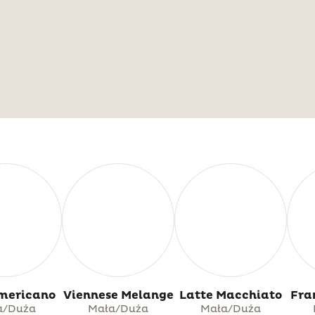
mericano
Viennese Melange
Latte Macchiato
Fra
a/Duża
Mała/Duża
Mała/Duża