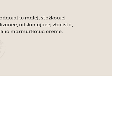
odawaj w małej, stożkowej
iliżance, odsłaniającej złocistą,
ekko marmurkową creme.