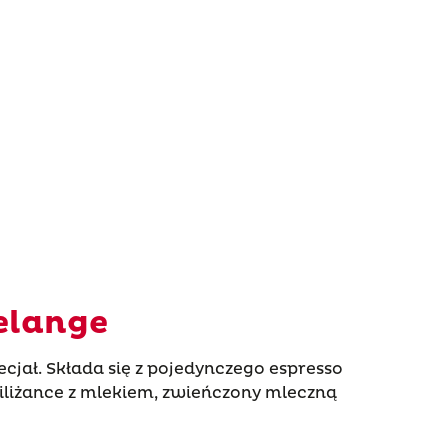
elange
cjał. Składa się z pojedynczego espresso
liżance z mlekiem, zwieńczony mleczną