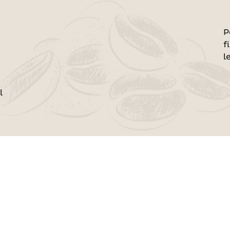
P
f
l
l