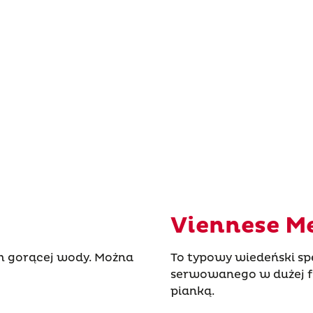
Viennese M
em gorącej wody. Można
To typowy wiedeński spe
serwowanego w dużej fi
pianką.