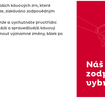
šich kávových zrn, které
nze, získáváno zodpovědným
enže si vychutnáte prvotřídní
ější a spravedlivější kávový
nout významné změny, šálek po
Náš 
zod
vyb