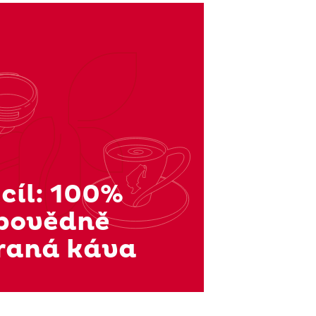
cíl: 100%
povědně
raná káva