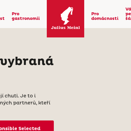
Vá
Pro
Pro
pe
st
gastronomii
domácnosti
šá
 vybraná
 chuti. Je to i
ných partnerů, kteří
onsible Selected