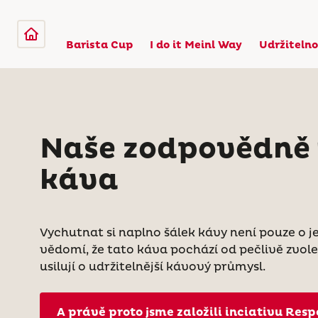
Barista Cup
I do it Meinl Way
Udržitelno
Naše zodpovědně
káva
Vychutnat si naplno šálek kávy není pouze o její
vědomí, že tato káva pochází od pečlivě zvole
usilují o udržitelnější kávový průmysl.
A právě proto jsme založili inciativu Resp