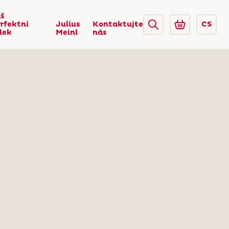
š
rfektní
Julius
Kontaktujte
CS
lek
Meinl
nás