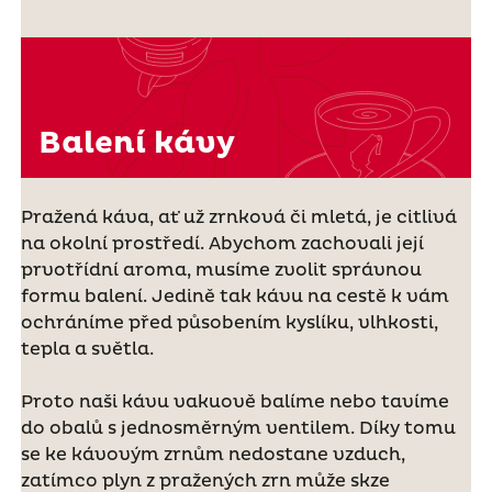
Balení kávy
Pražená káva, ať už zrnková či mletá, je citlivá
na okolní prostředí. Abychom zachovali její
prvotřídní aroma, musíme zvolit správnou
formu balení. Jedině tak kávu na cestě k vám
ochráníme před působením kyslíku, vlhkosti,
tepla a světla.
Proto naši kávu vakuově balíme nebo tavíme
do obalů s jednosměrným ventilem. Díky tomu
se ke kávovým zrnům nedostane vzduch,
zatímco plyn z pražených zrn může skze