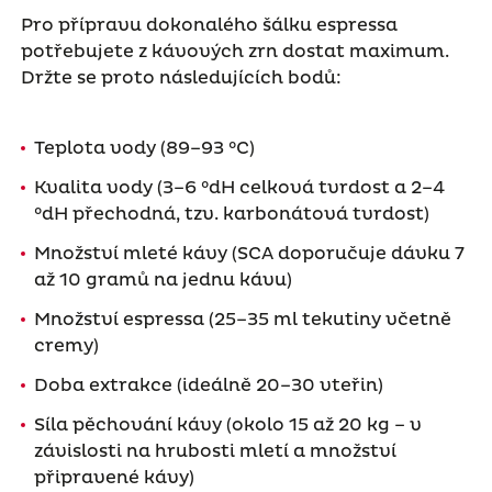
Pro přípravu dokonalého šálku espressa
potřebujete z kávových zrn dostat maximum.
Držte se proto následujících bodů:
Teplota vody (89–93 °C)
Kvalita vody (3–6 °dH celková tvrdost a 2–4
°dH přechodná, tzv. karbonátová tvrdost)
Množství mleté kávy (SCA doporučuje dávku 7
až 10 gramů na jednu kávu)
Množství espressa (25–35 ml tekutiny včetně
cremy)
Doba extrakce (ideálně 20–30 vteřin)
Síla pěchování kávy (okolo 15 až 20 kg – v
závislosti na hrubosti mletí a množství
připravené kávy)