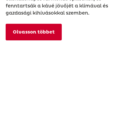
fenntartsák a kávé jövőjét a klímával és
gazdasági kihívásokkal szemben.
Olvasson többet