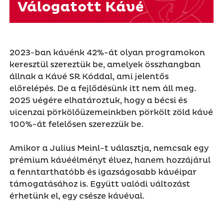
Válogatott Kávé
2023-ban kávénk 42%-át olyan programokon
keresztül szereztük be, amelyek összhangban
állnak a Kávé SR Kóddal, ami jelentős
előrelépés. De a fejlődésünk itt nem áll meg.
2025 végére elhatároztuk, hogy a bécsi és
vicenzai pörkölőüzemeinkben pörkölt zöld kávé
100%-át felelősen szerezzük be.
Amikor a Julius Meinl-t választja, nemcsak egy
prémium kávéélményt élvez, hanem hozzájárul
a fenntarthatóbb és igazságosabb kávéipar
támogatásához is. Együtt valódi változást
érhetünk el, egy csésze kávéval.