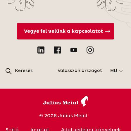
Vegye fel velünk a kapcsolatot
Keresés
Válasszon országot
HU
© 2026 Julius Meinl
Sajtó
Imprint
Adatvédelmi irányelvek