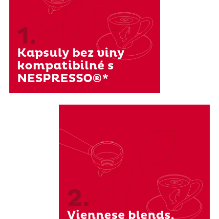
1.
Kapsuly bez viny
kompatibilné s
NESPRESSO®*
2.
Viennese blends,