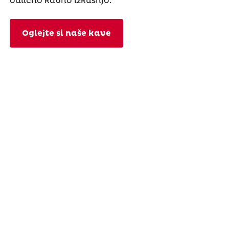
odlično kavno izkušnjo.
Oglejte si naše kave