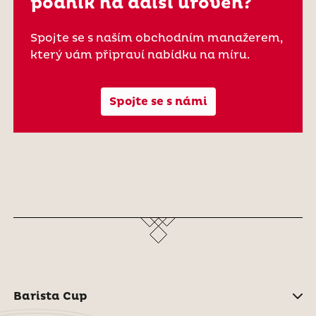
podnik na další úroveň?
Spojte se s naším obchodním manažerem,
který vám připraví nabídku na míru.
Spojte se s námi
Barista Cup