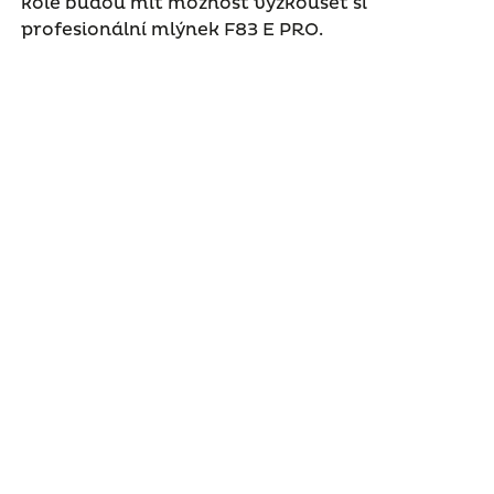
kole budou mít možnost vyzkoušet si
profesionální mlýnek F83 E PRO.