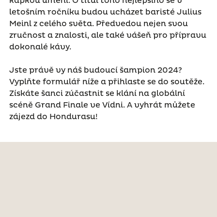
kapkou umění. O titul toho nejlepšího se v
letošním ročníku budou ucházet baristé Julius
Meinl z celého světa. Předvedou nejen svou
zručnost a znalosti, ale také vášeň pro přípravu
dokonalé kávy.
Jste právě vy náš budoucí šampion 2024?
Vyplňte formulář níže a přihlaste se do soutěže.
Získáte šanci zúčastnit se klání na globální
scéně Grand Finale ve Vídni. A vyhrát můžete
zájezd do Hondurasu!