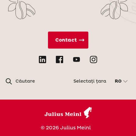
Contact
Căutare
Selectați țara
RO
© 2026 Julius Meinl