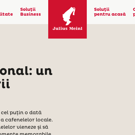
Soluţii
Soluţii
litate
Business
pentru acasă
onal: un
ii
 cel puțin o dată
 cafenelelor locale.
lelor vieneze și să
 momente memorabile