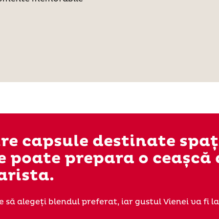
re capsule destinate spați
ne poate prepara o ceașcă 
arista.
te să alegeți blendul preferat, iar gustul Vienei va fi