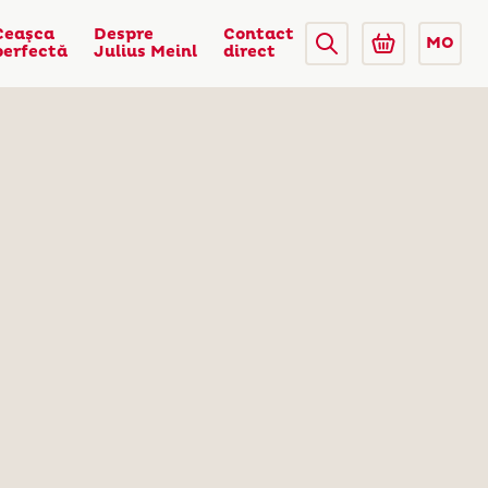
Ceaşca
Despre
Contact
MO
perfectă
Julius Meinl
direct