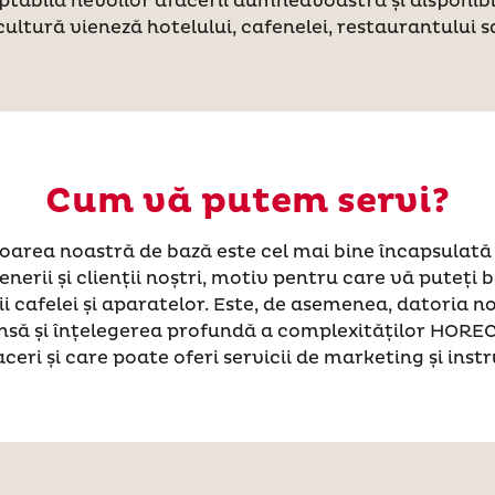
ptabilă nevoilor afacerii dumneavoastră și disponibi
 cultură vieneză hotelului, cafenelei, restaurantului
Cum vă putem servi?
aloarea noastră de bază este cel mai bine încapsulată
nerii și clienții noștri, motiv pentru care vă puteți 
ății cafelei și aparatelor. Este, de asemenea, datoria 
insă și înțelegerea profundă a complexităților HORECA
aceri și care poate oferi servicii de marketing și instr