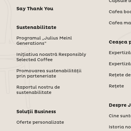
Capsule 
Say Thank You
Cafea bo
Cafea ma
Sustenabilitate
Programul „Julius Meinl
Ceaşca 
Generations”
Expertiză
Inițiativa noastră Responsibly
Selected Coffee
Expertiză
Promovarea sustenabilității
Rețete de
prin parteneriate
Reţete
Raportul nostru de
sustenabilitate
Despre J
Soluţii Business
Cine sun
Oferte personalizate
Istoria n