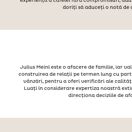
experiență a cafelei fără compromisuri, ada
doriți să aduceți o notă de
Julius Meinl este o afacere de familie, iar v
construirea de relații pe termen lung cu parte
vânzări, pentru a oferi verificări ale calit
Luați în considerare expertiza noastră ext
direcționa deciziile de af