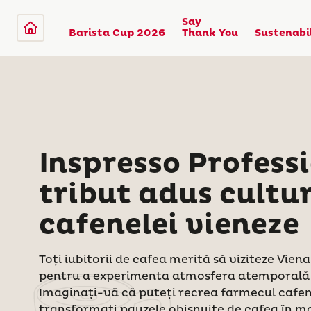
Say
Barista Cup 2026
Thank You
Sustenabi
Inspresso Professi
tribut adus cultur
cafenelei vieneze
Toți iubitorii de cafea merită să viziteze Viena
pentru a experimenta atmosfera atemporală a
Imaginați-vă că puteți recrea farmecul cafene
transformați pauzele obișnuite de cafea în