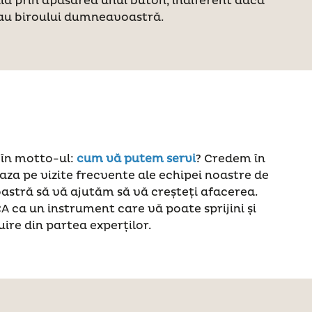
lă prin apăsarea unui buton, indiferent dacă
 sau biroului dumneavoastră.
 în motto-ul:
cum vă putem servi
? Credem în
baza pe vizite frecvente ale echipei noastre de
noastră să vă ajutăm să vă creșteți afacerea.
 ca un instrument care vă poate sprijini și
uire din partea experților.