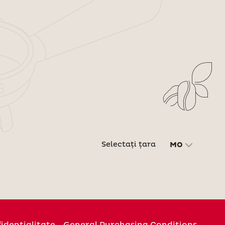
Selectați țara
MO
fidenţialitate
General Purchasing Conditions