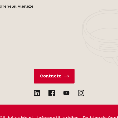
afenelei Vieneze
Contacte
26 Julius Meinl
Informații juridice
Politica de Con