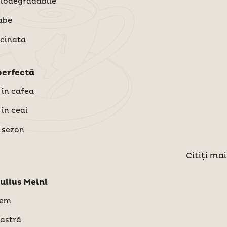
biodegradabile
abe
cinata
perfectă
 în cafea
 în ceai
 sezon
Citiți mai
ulius Meinl
tem
oastră