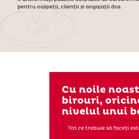
pentru oaspeții, clienții și angajații dvs.
Cu noile noast
birouri, orici
nivelul unui b
Tot ce trebuie să faceți es