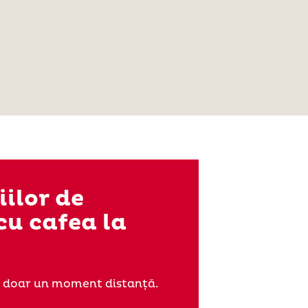
ilor de
cu cafea la
 la doar un moment distanță.