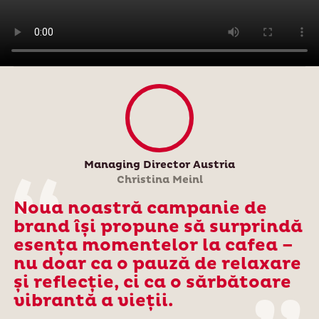
Managing Director Austria
Christina Meinl
Noua noastră campanie de
brand își propune să surprindă
esența momentelor la cafea –
nu doar ca o pauză de relaxare
și reflecție, ci ca o sărbătoare
vibrantă a vieții.