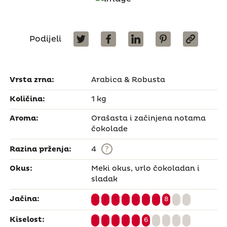
Podijeli
Vrsta zrna:
Arabica & Robusta
Količina:
1 kg
Aroma:
Orašasta i začinjena notama
čokolade
?
Razina prženja:
4
Okus:
Meki okus, vrlo čokoladan i
sladak
Jačina:
8
Kiselost:
6