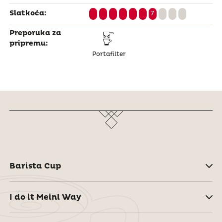
Slatkoća:
7
Preporuka za
pripremu:
Portafilter
Barista Cup
I do it Meinl Way