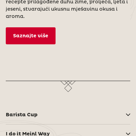
recepte prilagođene duhu zime, proljeća, ljeta i
jeseni, stvarajući ukusnu mješavinu okusa i
aroma.
Saznajte više
Barista Cup
I do it Meinl Way