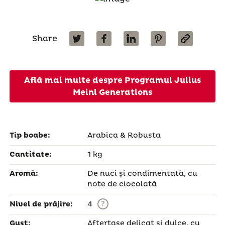
Share
Află mai multe despre Programul Julius
Meinl Generations
Tip boabe:
Arabica & Robusta
Cantitate:
1 kg
Aromă:
De nuci și condimentată, cu
note de ciocolată
?
Nivel de prăjire:
4
Gust:
Aftertase delicat și dulce, cu