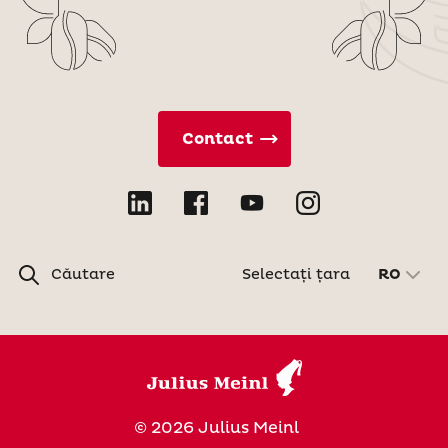
Contact
Căutare
Selectați țara
RO
© 2026 Julius Meinl