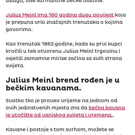
usluga, više šarmantne bečke baštine.
Julius Meinl ima 160 godina dugu povijest
koja
je prepuna vrlo značajnih trenutaka o kojima
govorimo.
Kao trenutak 1862.godine, kada su prvi kupci
kročili u tek otvorenu Julius Meinl trgovinu i
osjetili zamamne mirise začina sa svih strana
svijeta.
Julius Meinl brend rođen je u
bečkim kavanama.
Svatko tko je proveo vrijeme na jednom od
ovih jedinstvenih mjesta zna da
bečka kavana
je utočište od vanjskog svijeta i vremena.
.
Kavane i postoje s tom svrhom, možete se