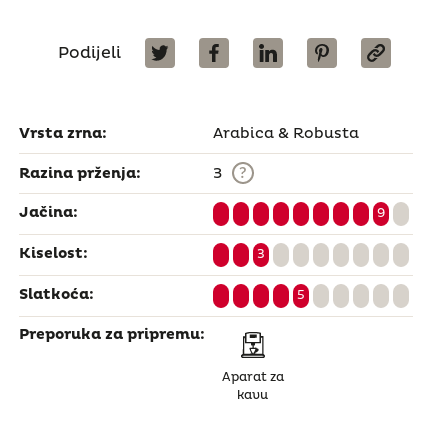
Podijeli
Vrsta zrna:
Arabica & Robusta
?
Razina prženja:
3
Jačina:
9
Kiselost:
3
Slatkoća:
5
Preporuka za pripremu:
Aparat za
kavu