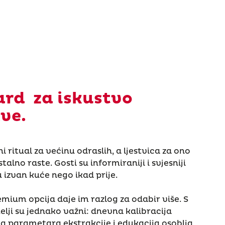
ard za iskustvo
ave.
ritual za većinu odraslih, a ljestvica za ono
alno raste. Gosti su informiraniji i svjesniji
 izvan kuće nego ikad prije.
mium opcija daje im razlog za odabir više. S
lji su jednako važni: dnevna kalibracija
ja parametara ekstrakcije i edukacija osoblja