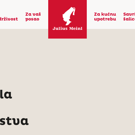
Za vaš
Za kućnu
Savr
drživost
posao
upotrebu
šali
la
stva