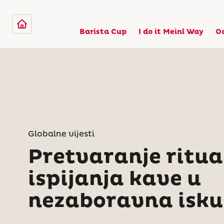
Barista Cup
I do it Meinl Way
O
Globalne vijesti
Pretvaranje ritua
ispijanja kave u
nezaboravna isku