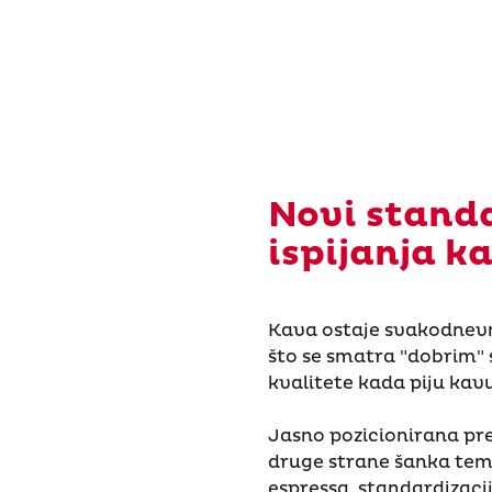
Novi stand
ispijanja k
Kava ostaje svakodnevni 
što se smatra "dobrim" st
kvalitete kada piju kavu
Jasno pozicionirana pre
druge strane šanka teme
espressa, standardizaci