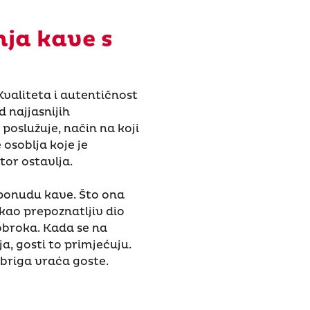
nja kave s
Kvaliteta i autentičnost
d najjasnijih
 poslužuje, način na koji
 osoblja koje je
tor ostavlja.
ponudu kave. Što ona
kao prepoznatljiv dio
 obroka. Kada se na
ja, gosti to primjećuju.
 briga vraća goste.