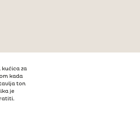
i kućica za
obom kada
tavlja ton
ika je
atiti.