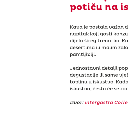
potiču na i
Kava je postala važan di
napitak koji gosti konz
dijelu šireg trenutka. 
desertima ili malim zalo
pamtljiviji.
Jednostavni detalji po
degustacije ili same vj
toplinu u iskustvo. Kad
iskustva, često će se zad
Izvor:
Intergastra Coffe