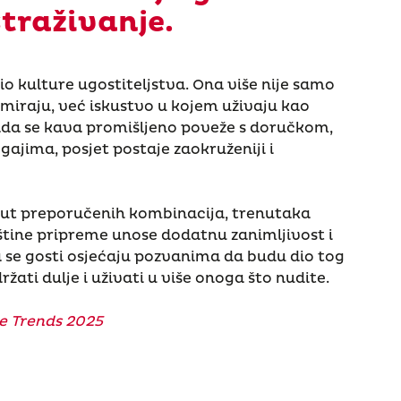
straživanje.
o kulture ugostiteljstva. Ona više nije samo
umiraju, već iskustvo u kojem uživaju kao
Kada se kava promišljeno poveže s doručkom,
gajima, posjet postaje zaokruženiji i
put preporučenih kombinacija, trenutaka
eštine pripreme unose dodatnu zanimljivost i
a se gosti osjećaju pozvanima da budu dio tog
ržati dulje i uživati u više onoga što nudite.
e Trends 2025