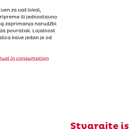
tven za vaš lokal,
ripreme ili jednostavno
og zaprimanja narudžbi
za povratak. Lojalnost
alica kave jedan je od
itual in consumption
Stvarajte i