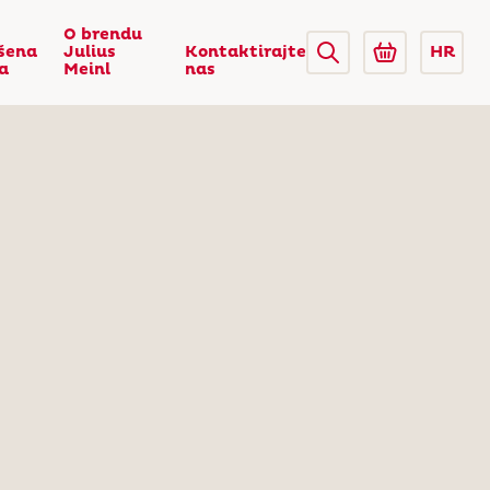
O brendu
šena
Julius
Kontaktirajte
HR
ca
Meinl
nas