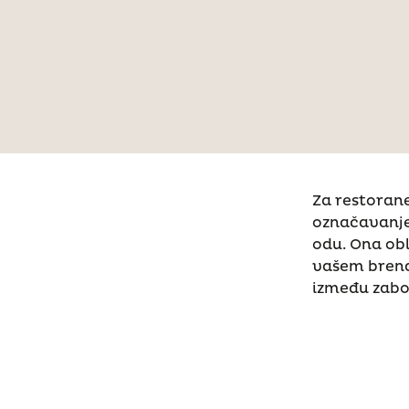
Za restorane
označavanje 
odu. Ona obl
vašem brendu
između zabor