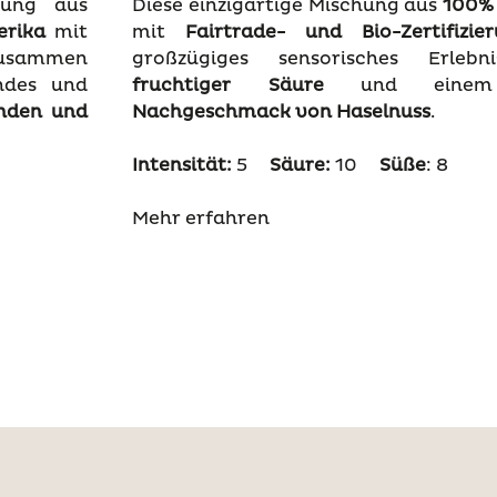
hung aus
Diese einzigartige Mischung aus
100%
erika
mit
mit
Fairtrade- und Bio-Zertifizie
Zusammen
großzügiges sensorisches Erleb
endes und
fruchtiger Säure
und einem 
nden und
Nachgeschmack von Haselnuss
.
Intensität:
5
Säure:
10
Süße
: 8
Mehr erfahren