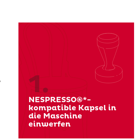
1.
,
NESPRESSO®*-
kompatible Kapsel in
die Maschine
einwerfen