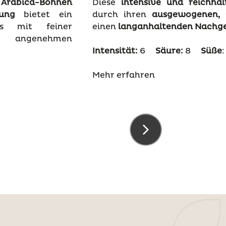
 Arabica-Bohnen
Diese
intensive und reichha
rung
bietet ein
durch ihren
ausgewogenen,
nis mit feiner
einen
langanhaltenden Nachg
angenehmen
Intensität:
6
Säure:
8
Süße
:
Mehr erfahren