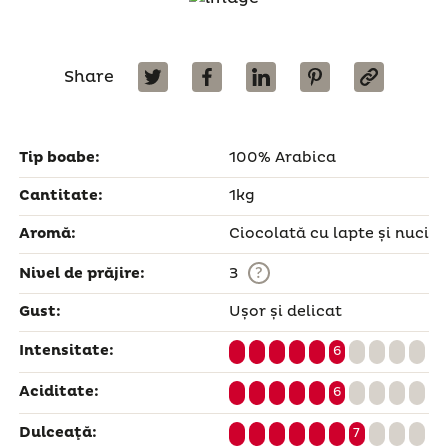
Share
Tip boabe:
100% Arabica
Cantitate:
1kg
Aromă:
Ciocolată cu lapte și nuci
?
Nivel de prăjire:
3
Gust:
Ușor și delicat
Intensitate:
6
Aciditate:
6
Dulceaţă:
7