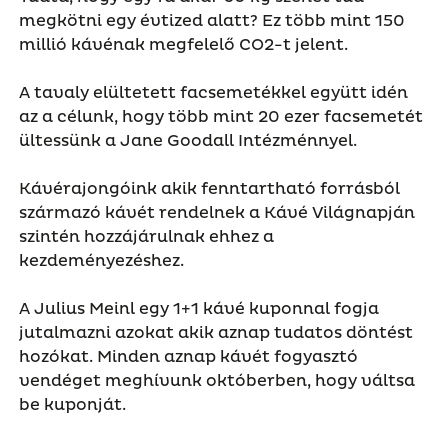
megkötni egy évtized alatt? Ez több mint 150
millió kávénak megfelelő CO2-t jelent.
A tavaly elültetett facsemetékkel együtt idén
az a célunk, hogy több mint 20 ezer facsemetét
ültessünk a Jane Goodall Intézménnyel.
Kávérajongóink akik fenntartható forrásból
származó kávét rendelnek a Kávé Világnapján
szintén hozzájárulnak ehhez a
kezdeményezéshez.
A Julius Meinl egy 1+1 kávé kuponnal fogja
jutalmazni azokat akik aznap tudatos döntést
hozókat. Minden aznap kávét fogyasztó
vendéget meghívunk októberben, hogy váltsa
be kuponját.