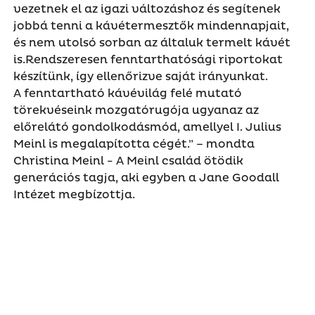
vezetnek el az igazi változáshoz és segítenek
jobbá tenni a kávétermesztők mindennapjait,
és nem utolsó sorban az általuk termelt kávét
is.Rendszeresen fenntarthatósági riportokat
készítünk, így ellenőrizve saját irányunkat.
A fenntartható kávévilág felé mutató
törekvéseink mozgatórugója ugyanaz az
előrelátó gondolkodásmód, amellyel I. Julius
Meinl is megalapította cégét.” – mondta
Christina Meinl - A Meinl család ötödik
generációs tagja, aki egyben a Jane Goodall
Intézet megbízottja.