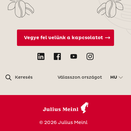
Vegye fel velünk a kapcsolatot
Keresés
Válasszon országot
HU
© 2026 Julius Meinl