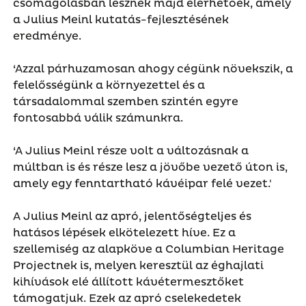
csomagolásban lesznek majd elérhetőek, amely
a Julius Meinl kutatás-fejlesztésének
eredménye.
‘Azzal párhuzamosan ahogy cégünk növekszik, a
felelősségünk a környezettel és a
társadalommal szemben szintén egyre
fontosabbá válik számunkra.
‘A Julius Meinl része volt a változásnak a
múltban is és része lesz a jövőbe vezető úton is,
amely egy fenntartható kávéipar felé vezet.'
A Julius Meinl az apró, jelentőségteljes és
hatásos lépések elkötelezett híve. Ez a
szellemiség az alapköve a Columbian Heritage
Projectnek is, melyen keresztül az éghajlati
kihívások elé állított kávétermesztőket
támogatjuk. Ezek az apró cselekedetek