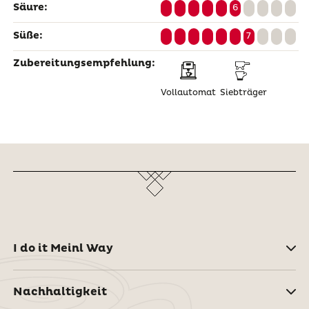
Säure:
6
Süße:
7
Zubereitungsempfehlung:
Vollautomat
Siebträger
I do it Meinl Way
Nachhaltigkeit