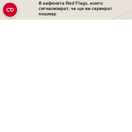
8 кафенета Red Flags, които
сигнализират, че ще ви сервират
кошмар
прочетете повече новини
Свържете се с нас
Търсене
Изберете държава
BG