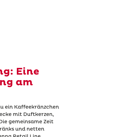
ng: Eine
ung am
du ein Kaffeekränzchen
ecke mit Duftkerzen,
. Die gemeinsame Zeit
ränks und netten
nna Retail Line