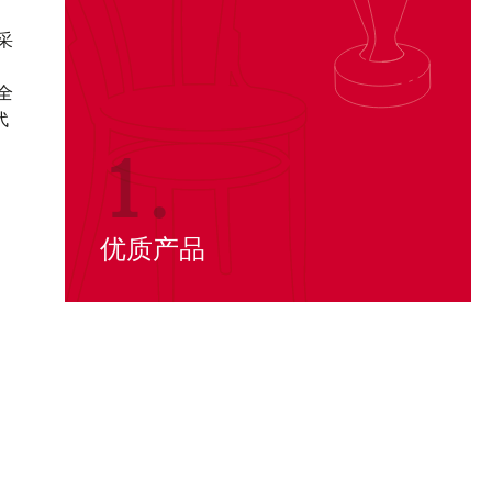
在采
。
全
代
1.
优质产品