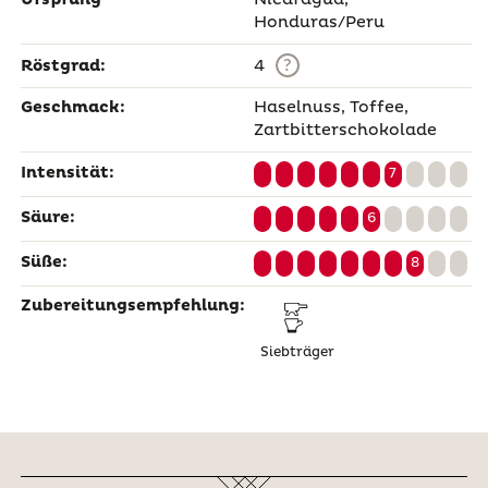
Ursprung
Nicaragua,
Honduras/Peru
?
Röstgrad:
4
Geschmack:
Haselnuss, Toffee,
Zartbitterschokolade
Intensität:
7
Säure:
6
Süße:
8
Zubereitungsempfehlung:
Siebträger